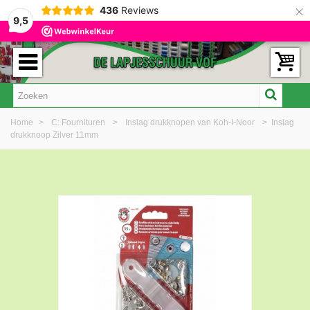
×
436
Reviews
9,5
Home
>
C: Fournituren
>
Inslag drukknopen van Koh-I-Noor
>
Inslag
drukknoop Zilver 11mm