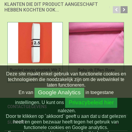
KLANTEN DIE DIT PRODUCT AANGESCHAFT
HEBBEN KOCHTEN OOK...
Bundel stevig elastiek Wit 2
Baby rib Effen Roze
Deze site maakt enkel gebruik van functionele cookies en
cm
technologieën die noodzakelijk zijn om de webwinkel te
laten functioneren.
Google Analytics
En
van
in toegestane
Privacybeleid hier
instellingen.
U kunt ons
CONTACTGEGEVENS
nalezen.
Door te klikken op `akkoord` geeft u aan dat u dat gelezen
heeft en geen bezwaar heeft tegen het gebruik van
SUPPORT
functionele cookies en Google analytics.