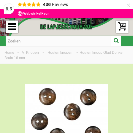
×
436
Reviews
9,5
Home
>
V: Knopen
>
Houten knopen
>
Houten knoop Glad Donker
Bruin 16 mm