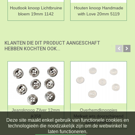
Houtlook knoop Lichtbruine
Houten knoop Handmade
bloem 19mm 1142
with Love 20mm 5119
KLANTEN DIE DIT PRODUCT AANGESCHAFT
HEBBEN KOCHTEN OOK...
Jeansknoop Zilver 12mm
Overhemdknoopjes
jk358
Melkwit iets doorschijnend
Deze site maakt enkel gebruik van functionele cookies en
11mm ohk500
technologieën die noodzakelijk zijn om de webwinkel te
laten functioneren.