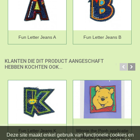
Fun Letter Jeans A
Fun Letter Jeans B
KLANTEN DIE DIT PRODUCT AANGESCHAFT
HEBBEN KOCHTEN OOK...
Fun Letter Jeans K
Winnie the Pooh applicatie
Deze site maakt enkel gebruik van functionele cookies en
Winnie Pasfoto portret