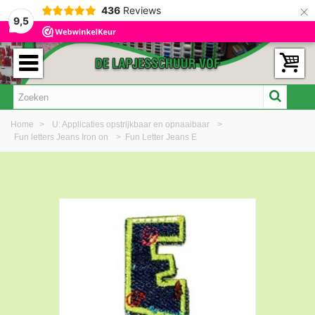
×
436
Reviews
9,5
Home
>
U: Applicaties opstrijkbaar en opnaaibaar
>
Fun letters Jeans Iron on
>
Fun Letter Jeans E