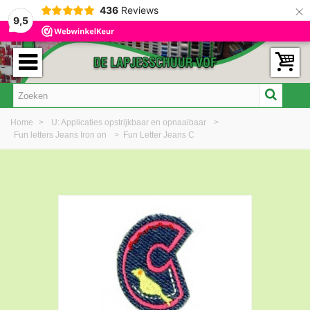
×
436
Reviews
9,5
Home
>
U: Applicaties opstrijkbaar en opnaaibaar
>
Fun letters Jeans Iron on
>
Fun Letter Jeans C