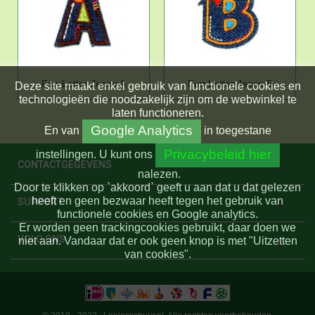
Fun Letter Jeans A
Fun Letter Jeans B
Deze site maakt enkel gebruik van functionele cookies en
technologieën die noodzakelijk zijn om de webwinkel te
laten functioneren.
Google Analytics
En
van
in toegestane
Privacybeleid hier
instellingen.
U kunt ons
CONTACTGEGEVENS
nalezen.
Door te klikken op `akkoord` geeft u aan dat u dat gelezen
heeft en geen bezwaar heeft tegen het gebruik van
SUPPORT
functionele cookies en Google analytics.
Er worden geen trackingcookies gebruikt, daar doen we
VOLG ONS
niet aan. Vandaar dat er ook geen knop is met "Uitzetten
van cookies".