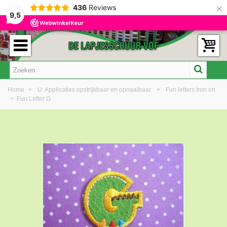
×
436
Reviews
9,5
Home
>
U: Applicaties opstrijkbaar en opnaaibaar
>
Fun letters Iron on
>
Fun Letter G