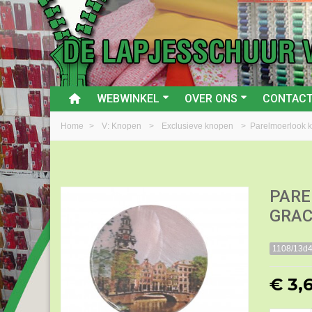
WEBWINKEL
OVER ONS
CONTAC
Home
>
V: Knopen
>
Exclusieve knopen
>
Parelmoerlook 
PARE
GRAC
1108/13d
€ 3,