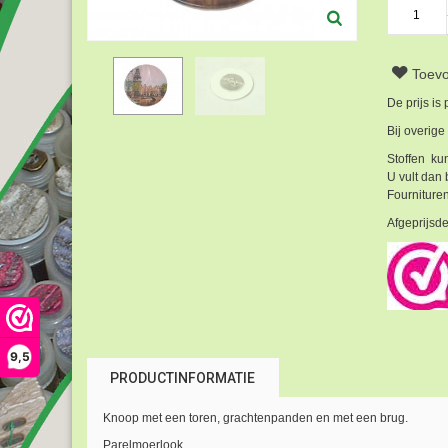
Toevo
De prijs is
Bij overige
Stoffen kun
U vult dan 
Fournituren
Afgeprijsde
9,5
PRODUCTINFORMATIE
Knoop met een toren, grachtenpanden en met een brug.
Parelmoerlook