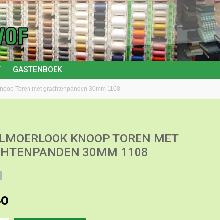
T
GASTENBOEK
knoop Toren met grachtenpanden 30mm 1108
LMOERLOOK KNOOP TOREN MET
HTENPANDEN 30MM 1108
4
60