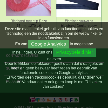
Ribsband met stip Roze
Elastisch vouwtres
16mm. 1270-16
biaisband Donkerblauw
Deze site maakt enkel gebruik van functionele cookies en
458
technologieën die noodzakelijk zijn om de webwinkel te
laten functioneren.
Google Analytics
En
van
in toegestane
Privacybeleid hier
instellingen.
U kunt ons
CONTACTGEGEVENS
nalezen.
Door te klikken op `akkoord` geeft u aan dat u dat gelezen
heeft en geen bezwaar heeft tegen het gebruik van
SUPPORT
functionele cookies en Google analytics.
Er worden geen trackingcookies gebruikt, daar doen we
VOLG ONS
niet aan. Vandaar dat er ook geen knop is met "Uitzetten
van cookies".
© 2019 - 2022 . Lapjesschuur.nl. Alle rechten voorbehouden.