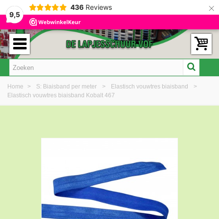
×
436
Reviews
9,5
Home
>
S: Biaisband per meter
>
Elastisch vouwtres biaisband
>
Elastisch vouwtres biaisband Kobalt 467