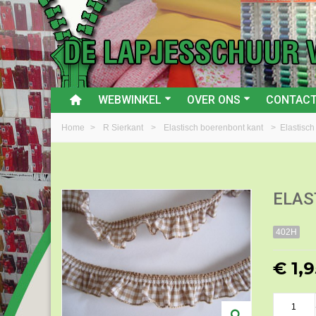
WEBWINKEL
OVER ONS
CONTAC
Home
>
R Sierkant
>
Elastisch boerenbont kant
>
Elastisch
ELAS
402H
€ 1,9