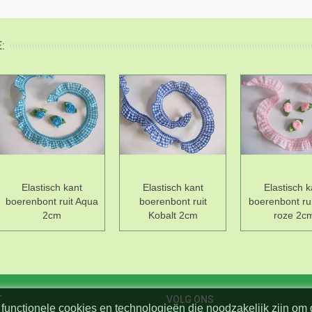
:
Elastisch kant
Elastisch kant
Elastisch k
boerenbont ruit Aqua
boerenbont ruit
boerenbont rui
2cm
Kobalt 2cm
roze 2c
T
VOLG ONS
functionele cookies en technologieën die noodzakelijk zijn om 