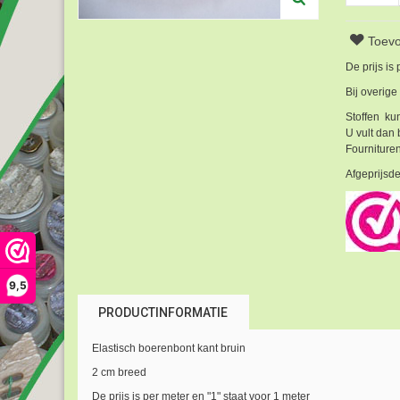
Toevo
De prijs is
Bij overige
Stoffen kun
U vult dan 
Fournituren
Afgeprijsde
9,5
PRODUCTINFORMATIE
Elastisch boerenbont kant bruin
2 cm breed
De prijs is per meter en "1" staat voor 1 meter