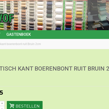
T
GASTENBOEK
 kant boerenbont ruit Bruin 2cm
TISCH KANT BOERENBONT RUIT BRUIN 
5
+
BESTELLEN
-