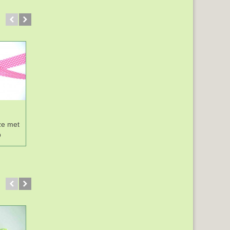
ze met
Biaisband Oranje met
Biaisband Fuchsia
p
witte stip
met witte stip