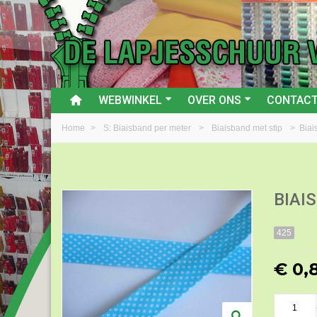
WEBWINKEL
OVER ONS
CONTAC
Home
>
S: Biaisband per meter
>
Biaisband met stip
>
Biai
BIAI
425
€ 0,