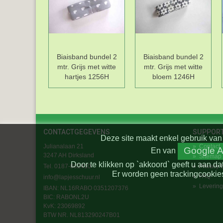
Biaisband bundel 2
Biaisband bundel 2
mtr. Grijs met witte
mtr. Grijs met witte
hartjes 1256H
bloem 1246H
CONTACTGEGEVENS
SUPPOR
Deze site maakt enkel gebruik van 
Julianalaan 21
»
Contact
Google A
En
van
3247 AH Dirksland
»
Sitemap
Door te klikken op `akkoord` geeft u aan da
Tel. 0187-602410
»
Privacy 
Er worden geen trackingcookies
»
FAQ
info@lapjesschuur.nl
»
Levering
IBAN: NL16RABO 0351207376
BIC:
RABONL2U
KvK: 23069892
BTW NR. NL813290247B01