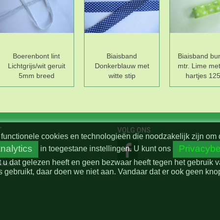
Boerenbont lint
Biaisband
Biaisband bu
Lichtgrijs/wit geruit
Donkerblauw met
mtr. Lime met
5mm breed
witte stip
hartjes 12
T
VOLG ONS
functionele cookies en technologieën die noodzakelijk zijn om 
nalytics
Privacybe
in toegestane instellingen.
U kunt ons
t u dat gelezen heeft en geen bezwaar heeft tegen het gebruik 
beleid
 gebruikt, daar doen we niet aan. Vandaar dat er ook geen knop 