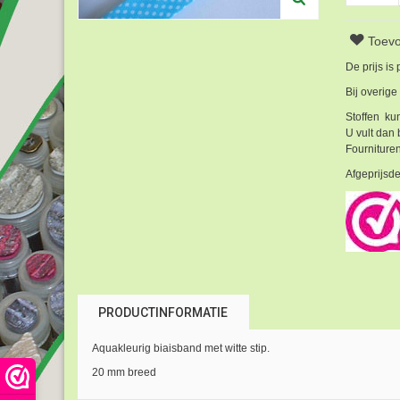
Toevo
De prijs is
Bij overige
Stoffen kun
U vult dan 
Fournituren
Afgeprijsde
PRODUCTINFORMATIE
Aquakleurig biaisband met witte stip.
20 mm breed