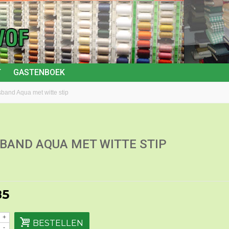
T
GASTENBOEK
sband Aqua met witte stip
SBAND AQUA MET WITTE STIP
85
+
BESTELLEN
-