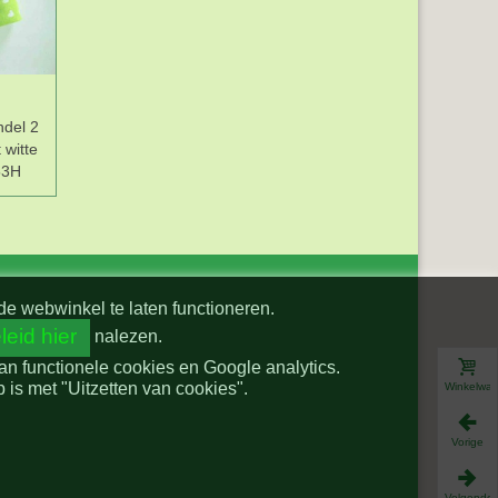
ndel 2
Biaisband Grijs 20mm
Boerenbont lint
Tr
 witte
breed 004
Lime/wit geruit 10mm
53H
breed
de webwinkel te laten functioneren.
leid hier
nalezen.
van functionele cookies en Google analytics.
is met "Uitzetten van cookies".
Winkelwa
Vorige
Volgende