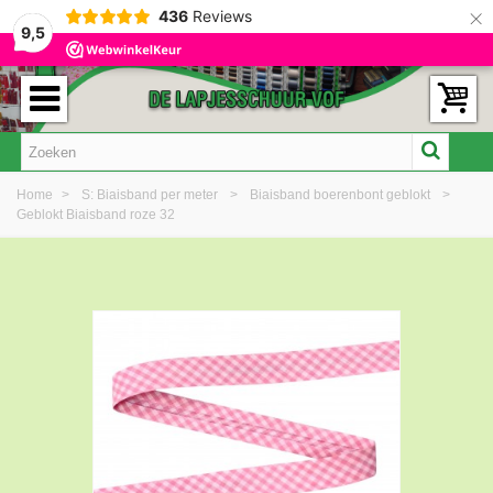
×
436
Reviews
9,5
Home
>
S: Biaisband per meter
>
Biaisband boerenbont geblokt
>
Geblokt Biaisband roze 32