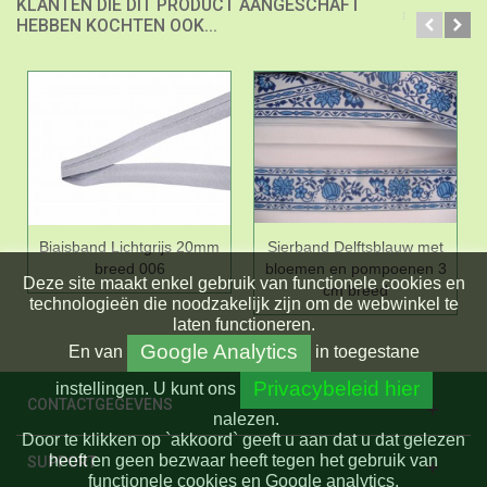
KLANTEN DIE DIT PRODUCT AANGESCHAFT
HEBBEN KOCHTEN OOK...
Biaisband Lichtgrijs 20mm
Sierband Delftsblauw met
breed 006
bloemen en pompoenen 3
Deze site maakt enkel gebruik van functionele cookies en
cm breed
technologieën die noodzakelijk zijn om de webwinkel te
laten functioneren.
Google Analytics
En
van
in toegestane
Privacybeleid hier
instellingen.
U kunt ons
CONTACTGEGEVENS
nalezen.
Door te klikken op `akkoord` geeft u aan dat u dat gelezen
heeft en geen bezwaar heeft tegen het gebruik van
SUPPORT
functionele cookies en Google analytics.