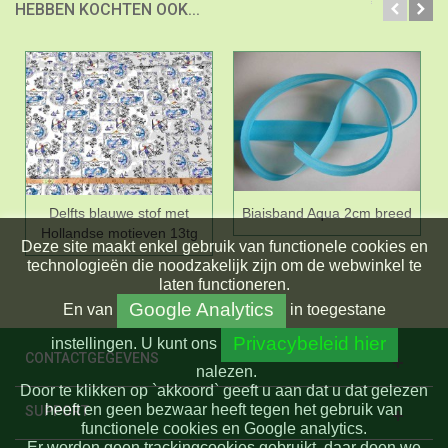
HEBBEN KOCHTEN OOK...
Delfts blauwe stof met
Biaisband Aqua 2cm breed
Hollandse motieven 13tg
Deze site maakt enkel gebruik van functionele cookies en
technologieën die noodzakelijk zijn om de webwinkel te
laten functioneren.
Google Analytics
En
van
in toegestane
Privacybeleid hier
instellingen.
U kunt ons
CONTACTGEGEVENS
nalezen.
Door te klikken op `akkoord` geeft u aan dat u dat gelezen
heeft en geen bezwaar heeft tegen het gebruik van
SUPPORT
functionele cookies en Google analytics.
Er worden geen trackingcookies gebruikt, daar doen we