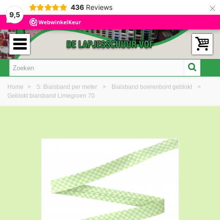
×
436
Reviews
9,5
Home
>
S: Biaisband per meter
>
Biaisband boerenbont geblokt
>
Geblokt biaisband Limegroen 70