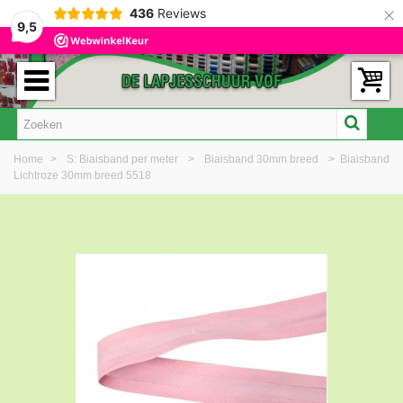
×
436
Reviews
9,5
Home
>
S: Biaisband per meter
>
Biaisband 30mm breed
>
Biaisband
Lichtroze 30mm breed 5518