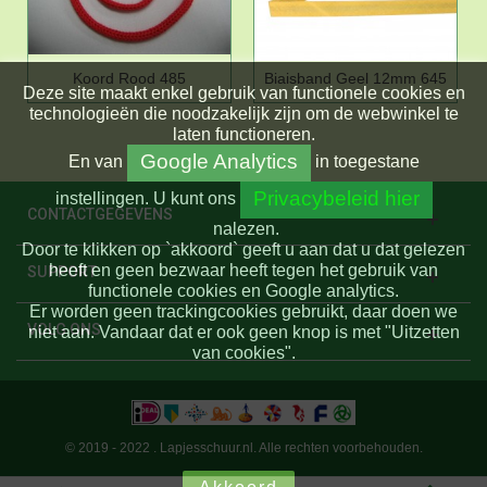
Koord Rood 485
Biaisband Geel 12mm 645
Deze site maakt enkel gebruik van functionele cookies en
technologieën die noodzakelijk zijn om de webwinkel te
laten functioneren.
Google Analytics
En
van
in toegestane
Privacybeleid hier
instellingen.
U kunt ons
CONTACTGEGEVENS
nalezen.
Door te klikken op `akkoord` geeft u aan dat u dat gelezen
heeft en geen bezwaar heeft tegen het gebruik van
SUPPORT
functionele cookies en Google analytics.
Er worden geen trackingcookies gebruikt, daar doen we
VOLG ONS
niet aan. Vandaar dat er ook geen knop is met "Uitzetten
van cookies".
© 2019 - 2022 . Lapjesschuur.nl. Alle rechten voorbehouden.