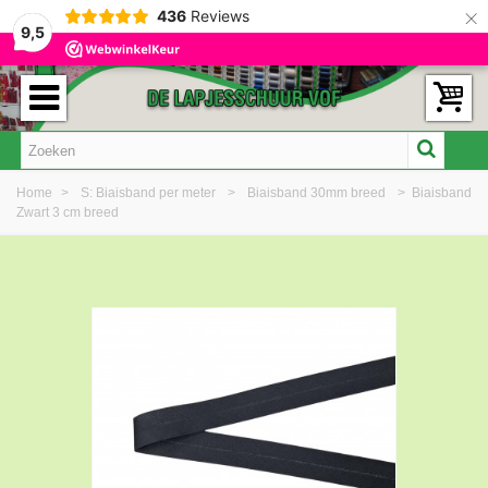
×
436
Reviews
9,5
Home
>
S: Biaisband per meter
>
Biaisband 30mm breed
>
Biaisband
Zwart 3 cm breed