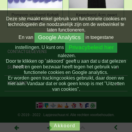
Pompom sierband Kobalt
Keperband 4cm zwart
Deze site maakt enkel gebruik van functionele cookies en
Oekotex
technologieën die noodzakelijk zijn om de webwinkel te
laten functioneren.
Google Analytics
En
van
in toegestane
Privacybeleid hier
instellingen.
U kunt ons
CONTACTGEGEVENS
nalezen.
Door te klikken op `akkoord` geeft u aan dat u dat gelezen
heeft en geen bezwaar heeft tegen het gebruik van
SUPPORT
functionele cookies en Google analytics.
Er worden geen trackingcookies gebruikt, daar doen we
VOLG ONS
niet aan. Vandaar dat er ook geen knop is met "Uitzetten
van cookies".
© 2019 - 2022 . Lapjesschuur.nl. Alle rechten voorbehouden.
Akkoord