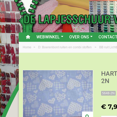
WEBWINKEL
OVER ONS
CONTAC
Home
>
D: Boerenbont ruiten en combi stoffen
>
BB ruit Licht
HART
2N
5648-2N
€ 7,