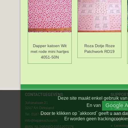
Dapper katoen Wit
Roza Dotje Roze
met rode mini hartjes
Patchwork RD19
4051-50N
CONTACTGEGEVENS
SUPPOR
Deze site maakt enkel gebruik van 
Julianalaan 21
»
Contact
Google A
En
van
3247 AH Dirksland
»
Sitemap
Door te klikken op `akkoord` geeft u aan da
Tel. 0187-602410
»
Privacy 
Er worden geen trackingcookies
»
FAQ
info@lapjesschuur.nl
»
Levering
IBAN: NL16RABO 0351207376