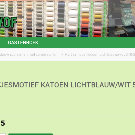
T
GASTENBOEK
blauw stip ster en hart combi stoffen
>
Hartjesmotief katoen Lichtblauw/wit 5648-
JESMOTIEF KATOEN LICHTBLAUW/WIT 5
95