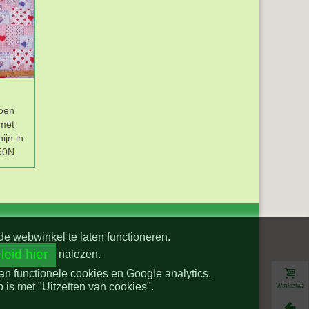
oen
met
ijn in
50N
de webwinkel te laten functioneren.
leid hier
nalezen.
van functionele cookies en Google analytics.
is met "Uitzetten van cookies".
Winkelwa