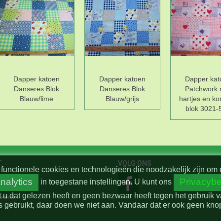
Dapper katoen
Dapper katoen
Dapper kat
Danseres Blok
Danseres Blok
Patchwork 
Blauw/lime
Blauw/grijs
hartjes en kon
blok 3021-
T
VOLG ONS
functionele cookies en technologieën die noodzakelijk zijn om 
nalytics
Privacybe
in toegestane instellingen.
U kunt ons
t u dat gelezen heeft en geen bezwaar heeft tegen het gebruik 
beleid
 gebruikt, daar doen we niet aan. Vandaar dat er ook geen knop 