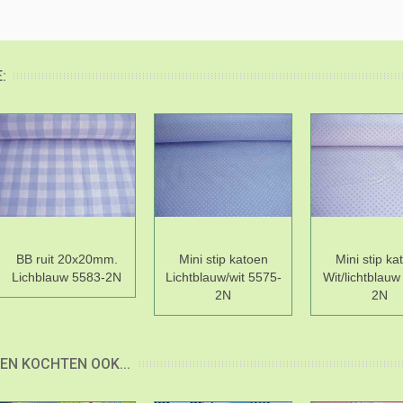
:
BB ruit 20x20mm.
Mini stip katoen
Mini stip ka
Lichblauw 5583-2N
Lichtblauw/wit 5575-
Wit/lichtblauw
2N
2N
EN KOCHTEN OOK...