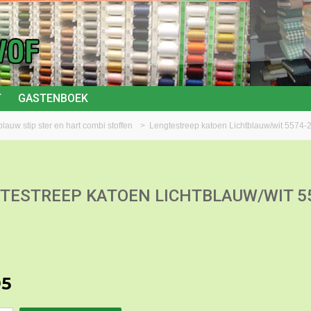
T
GASTENBOEK
blauw stip ster en hart combi stoffen
>
Lengtestreep katoen Lichtblauw/wit 5574-
TESTREEP KATOEN LICHTBLAUW/WIT 5
95