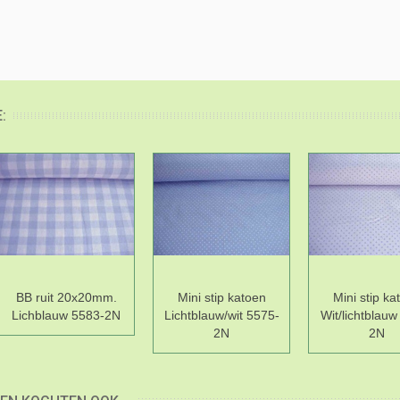
:
BB ruit 20x20mm.
Mini stip katoen
Mini stip ka
Lichblauw 5583-2N
Lichtblauw/wit 5575-
Wit/lichtblauw
2N
2N