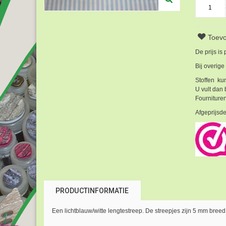
Toevo
De prijs is
Bij overige
Stoffen kun
U vult dan 
Fournituren
Afgeprijsde
PRODUCTINFORMATIE
Een lichtblauw/witte lengtestreep. De streepjes zijn 5 mm breed