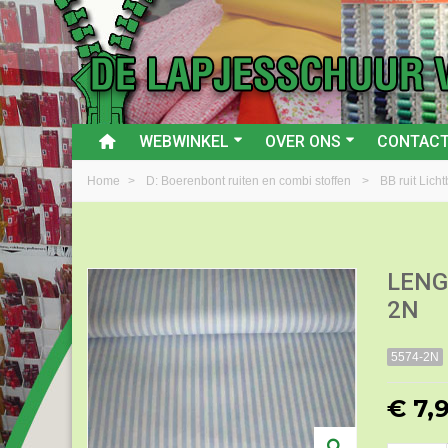
WEBWINKEL
OVER ONS
CONTAC
Home
>
D: Boerenbont ruiten en combi stoffen
>
BB ruit Licht
LENG
2N
5574-2N
€ 7,