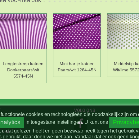
EN KOCHTEN OOK...
Lengtestreep katoen
Mini hartje katoen
Middelstip k
Donkerpaars/wit
Paars/wit 1264-45N
Wit/lime 557
5574-45N
T
VOLG ONS
functionele cookies en technologieën die noodzakelijk zijn om 
nalytics
Privacybe
in toegestane instellingen.
U kunt ons
t u dat gelezen heeft en geen bezwaar heeft tegen het gebruik 
beleid
 gebruikt, daar doen we niet aan. Vandaar dat er ook geen knop 