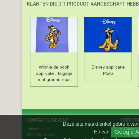
KLANTEN DIE DIT PRODUCT AANGESCHAFT HEBB
Winnie de pooh
Disney applicatie
applicatie, Teigetje
Pluto
met groene rups
CONTACTGEGEVENS
SUPPOR
Deze site maakt enkel gebruik van 
Julianalaan 21
»
Contact
Google A
En
van
3247 AH Dirksland
»
Sitemap