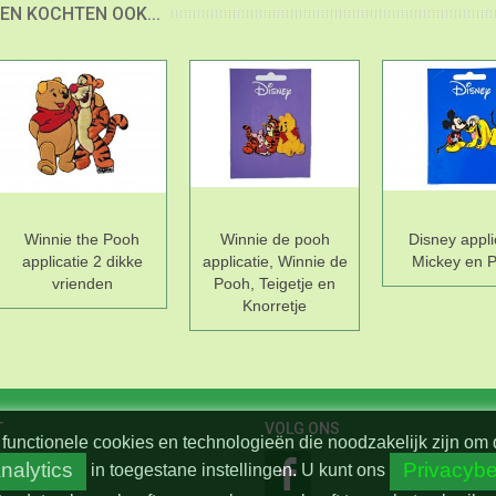
EN KOCHTEN OOK...
Winnie the Pooh
Winnie de pooh
Disney appli
applicatie 2 dikke
applicatie, Winnie de
Mickey en P
vrienden
Pooh, Teigetje en
Knorretje
T
VOLG ONS
functionele cookies en technologieën die noodzakelijk zijn om 
nalytics
Privacybe
in toegestane instellingen.
U kunt ons