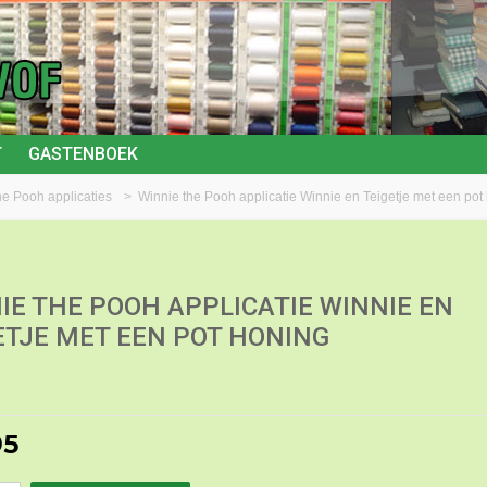
T
GASTENBOEK
he Pooh applicaties
>
Winnie the Pooh applicatie Winnie en Teigetje met een pot
IE THE POOH APPLICATIE WINNIE EN
ETJE MET EEN POT HONING
95