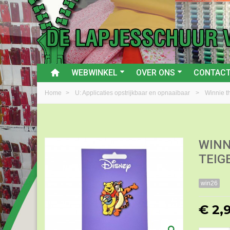
WEBWINKEL
OVER ONS
CONTAC
Home
>
U: Applicaties opstrijkbaar en opnaaibaar
>
Winnie t
WINN
TEIG
win26
€ 2,