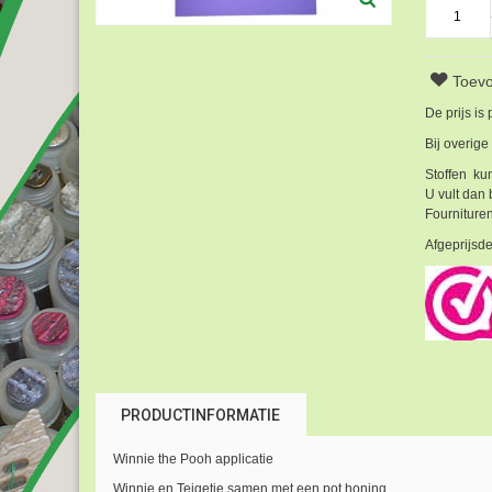
Toevo
De prijs is
Bij overige
Stoffen kun
U vult dan 
Fournituren
Afgeprijsde
PRODUCTINFORMATIE
Winnie the Pooh applicatie
Winnie en Teigetje samen met een pot honing