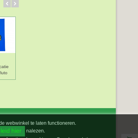
catie
luto
de webwinkel te laten functioneren.
leid hier
nalezen.