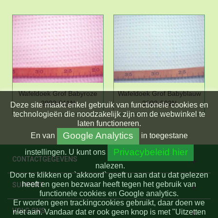
Wafeldoek Grof Babyroze
Wafeldoek Grof Babyblauw
2902-011N
2902-002N
Deze site maakt enkel gebruik van functionele cookies en
technologieën die noodzakelijk zijn om de webwinkel te
laten functioneren.
Google Analytics
En
van
in toegestane
Privacybeleid hier
instellingen.
U kunt ons
CONTACTGEGEVENS
nalezen.
Door te klikken op `akkoord` geeft u aan dat u dat gelezen
heeft en geen bezwaar heeft tegen het gebruik van
SUPPORT
functionele cookies en Google analytics.
Er worden geen trackingcookies gebruikt, daar doen we
VOLG ONS
niet aan. Vandaar dat er ook geen knop is met "Uitzetten