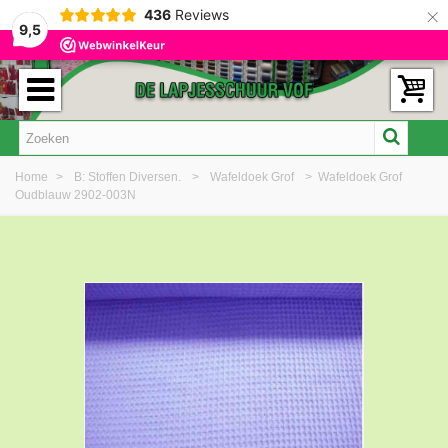
×
436
Reviews
9,5
Home
>
B: Stoffen Diversen.
>
Wafeldoek Grof
>
Wafeldoek Grof
Oudblauw 2902-003N