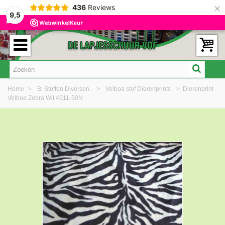
×
436
Reviews
9,5
Home
>
B: Stoffen Diversen.
>
Velboa stof Dierenprints
>
Dierenprint
Velboa Zebra Wit 4511-50N