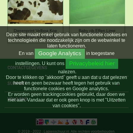
Dierenprint Velboa Koe
Baby rib Effen Lime
Deze site maakt enkel gebruik van functionele cookies en
Zand/bruin 4500-52N
technologieën die noodzakelijk zijn om de webwinkel te
laten functioneren.
Google Analytics
En
van
in toegestane
Privacybeleid hier
instellingen.
U kunt ons
CONTACTGEGEVENS
nalezen.
Door te klikken op `akkoord` geeft u aan dat u dat gelezen
heeft en geen bezwaar heeft tegen het gebruik van
SUPPORT
functionele cookies en Google analytics.
Er worden geen trackingcookies gebruikt, daar doen we
VOLG ONS
niet aan. Vandaar dat er ook geen knop is met "Uitzetten
van cookies".
© 2019 - 2022 . Lapjesschuur.nl. Alle rechten voorbehouden.