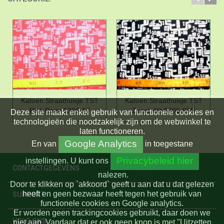
Katoen Straathuisje TST
Katoen Straathuisje TST
Pink Roze 9306-17
Zwart Wit 9306-69N
Deze site maakt enkel gebruik van functionele cookies en
technologieën die noodzakelijk zijn om de webwinkel te
laten functioneren.
Google Analytics
En
van
in toegestane
Privacybeleid hier
instellingen.
U kunt ons
CONTACTGEGEVENS
nalezen.
Door te klikken op `akkoord` geeft u aan dat u dat gelezen
heeft en geen bezwaar heeft tegen het gebruik van
SUPPORT
functionele cookies en Google analytics.
Er worden geen trackingcookies gebruikt, daar doen we
VOLG ONS
niet aan. Vandaar dat er ook geen knop is met "Uitzetten