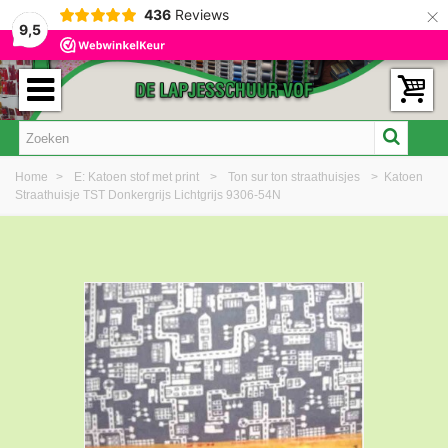
×
436
Reviews
9,5
Home
>
E: Katoen stof met print
>
Ton sur ton straathuisjes
>
Katoen
Straathuisje TST Donkergrijs Lichtgrijs 9306-54N