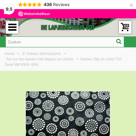
×
436
Reviews
9,5
Home
>
E: Katoen stof met print
>
Ton sur ton katoen met stippen en cirkels
>
Katoen Stip en cirkel TST
Zwart Wit 9308- 69N