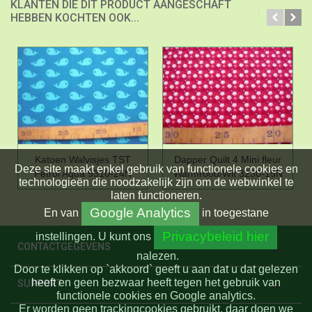
KLANTEN DIE DIT PRODUCT AANGESCHAFT
HEBBEN KOCHTEN OOK...
Katoen Walvisjes TST
Dapper Quilt 4 Mini fleur
Deze site maakt enkel gebruik van functionele cookies en
Petrol Aqua 9310-24N
Warmrood/Wit 3230-15N
technologieën die noodzakelijk zijn om de webwinkel te
laten functioneren.
Google Analytics
En
van
in toegestane
Privacybeleid hier
instellingen.
U kunt ons
CONTACTGEGEVENS
nalezen.
Door te klikken op `akkoord` geeft u aan dat u dat gelezen
heeft en geen bezwaar heeft tegen het gebruik van
SUPPORT
functionele cookies en Google analytics.
Er worden geen trackingcookies gebruikt, daar doen we