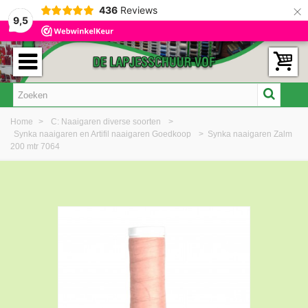
×
436
Reviews
9,5
Home
>
C: Naaigaren diverse soorten
>
Synka naaigaren en Artifil naaigaren Goedkoop
>
Synka naaigaren Zalm
200 mtr 7064