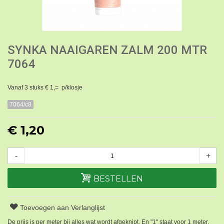
SYNKA NAAIGAREN ZALM 200 MTR
7064
Vanaf 3 stuks € 1,= p/klosje
7064/c8
€ 1,20
-
+
BESTELLEN
Toevoegen aan Verlanglijst
De prijs is per meter bij alles wat wordt afgeknipt. En "1" staat voor 1 meter.