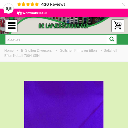
×
436
Reviews
9,5
Home
>
B: Stoffen Diversen.
>
Softshell Prints en Effen
>
Softshell
Effen Kobalt 7004-05N