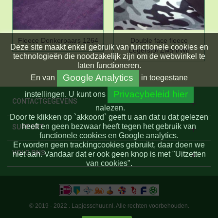
Fleece Donkerpaars 1264
Double face fleece
Deze site maakt enkel gebruik van functionele cookies en
Legerstof Zwart/Wit
technologieën die noodzakelijk zijn om de webwinkel te
laten functioneren.
Google Analytics
En
van
in toegestane
Privacybeleid hier
instellingen.
U kunt ons
CONTACTGEGEVENS
nalezen.
Door te klikken op `akkoord` geeft u aan dat u dat gelezen
heeft en geen bezwaar heeft tegen het gebruik van
SUPPORT
functionele cookies en Google analytics.
Er worden geen trackingcookies gebruikt, daar doen we
VOLG ONS
niet aan. Vandaar dat er ook geen knop is met "Uitzetten
van cookies".
© 2019 - 2022 . Lapjesschuur.nl. Alle rechten voorbehouden.