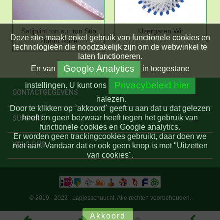
Satijnlint ton sur ton Stip
IJzergaren Wit
Deze site maakt enkel gebruik van functionele cookies en
10mm Roze
technologieën die noodzakelijk zijn om de webwinkel te
laten functioneren.
Google Analytics
En
van
in toegestane
Privacybeleid hier
instellingen.
U kunt ons
CONTACTGEGEVENS
nalezen.
Door te klikken op `akkoord` geeft u aan dat u dat gelezen
heeft en geen bezwaar heeft tegen het gebruik van
SUPPORT
functionele cookies en Google analytics.
Er worden geen trackingcookies gebruikt, daar doen we
VOLG ONS
niet aan. Vandaar dat er ook geen knop is met "Uitzetten
van cookies".
© 2019 - 2022 . Lapjesschuur.nl. Alle rechten voorbehouden.
Akkoord