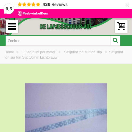
×
436
Reviews
9,5
Home
>
T: Satijnlint per meter
>
Satijnlint ton sur ton stip
>
Satijnlint
ton sur ton Stip 10mm Lichtblauw