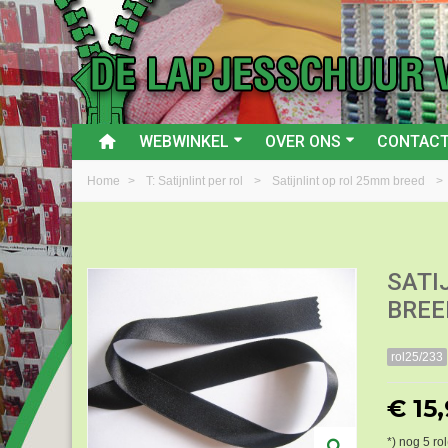
WEBWINKEL
OVER ONS
CONTAC
Home
>
T: Satijnlint per rol
>
Satijnlint op rol 25mm breed
>
SATI
BREE
rol25/233
€ 15
*) nog
5
rol