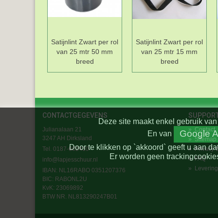
Satijnlint Zwart per rol
Satijnlint Zwart per rol
van 25 mtr 50 mm
van 25 mtr 15 mm
breed
breed
CONTACTGEGEVENS
SUPPOR
Deze site maakt enkel gebruik van 
Julianalaan 21
»
Contact
Google A
En
van
3247 AH Dirksland
»
Sitemap
Door te klikken op `akkoord` geeft u aan da
Tel. 0187-602410
»
Privacy 
Er worden geen trackingcookies
»
FAQ
info@lapjesschuur.nl
»
Levering
IBAN: NL16RABO 0351207376
BIC:
RABONL2U
KvK: 23069892
BTW NR. NL813290247B01