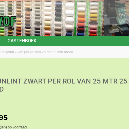
T
GASTENBOEK
Satijnlint Zwart per rol van 25 mtr 25 mm breed
JNLINT ZWART PER ROL VAN 25 MTR 2
D
,95
(len) op voorraad