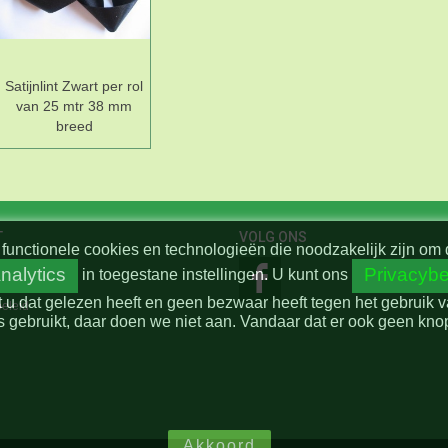
Satijnlint Zwart per rol
van 25 mtr 38 mm
breed
T
VOLG ONS
functionele cookies en technologieën die noodzakelijk zijn om 
nalytics
Privacybe
in toegestane instellingen.
U kunt ons
t u dat gelezen heeft en geen bezwaar heeft tegen het gebruik 
beleid
 gebruikt, daar doen we niet aan. Vandaar dat er ook geen knop 
Akkoord