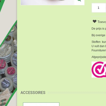
Toevo
De prijs is
Bij overige
Stoffen kun
U vult dan 
Fournituren
Afgeprijsde
ACCESSOIRES