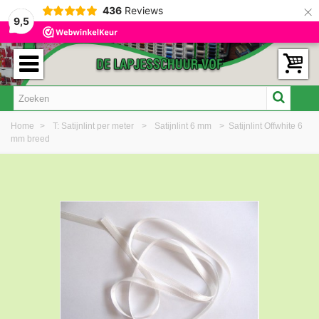
×
436
Reviews
9,5
Home
>
T: Satijnlint per meter
>
Satijnlint 6 mm
>
Satijnlint Offwhite 6
mm breed