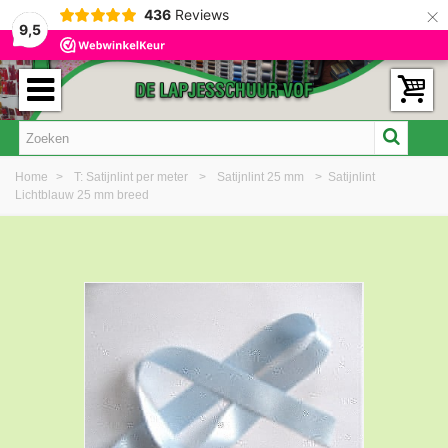
×
436
Reviews
9,5
Home
>
T: Satijnlint per meter
>
Satijnlint 25 mm
>
Satijnlint
Lichtblauw 25 mm breed