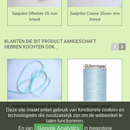
Satijnlint Offwhite 25 mm
Satijnlint Creme 25mm mm
breed
breed
KLANTEN DIE DIT PRODUCT AANGESCHAFT
HEBBEN KOCHTEN OOK...
Satijnlint Mintgroen 3 mm
Gutermann garen
Deze site maakt enkel gebruik van functionele cookies en
breed
Lichtblauw 200 meter 276
technologieën die noodzakelijk zijn om de webwinkel te
laten functioneren.
Google Analytics
En
van
in toegestane