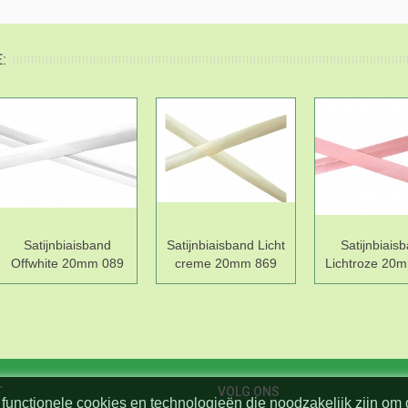
:
Satijnbiaisband
Satijnbiaisband Licht
Satijnbiais
Offwhite 20mm 089
creme 20mm 869
Lichtroze 20
T
VOLG ONS
functionele cookies en technologieën die noodzakelijk zijn om 