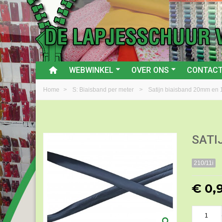
WEBWINKEL
OVER ONS
CONTAC
Home
>
S: Biaisband per meter
>
Satijn biaisband 20mm en
SATI
210/11i
€ 0,