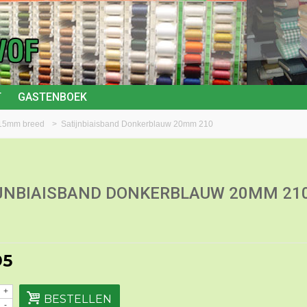
T
GASTENBOEK
 15mm breed
>
Satijnbiaisband Donkerblauw 20mm 210
JNBIAISBAND DONKERBLAUW 20MM 21
95
+
BESTELLEN
-