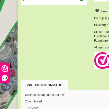
Toevo
De prijs is
Bij overige
Stoffen kun
U vult dan 
Fournituren
Afgeprijsde
9,5
PRODUCTINFORMATIE
Satijn biaisband donkerblauw
20mm breed
100% pes