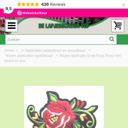
×
436
Reviews
9,5
Home
>
U: Applicaties opstrijkbaar en opnaaibaar
>
Rozen applicaties opstrijkbaar
>
Rozen applicatie Grote Roos Rood met
bloem en krul