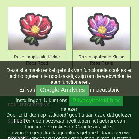
Rozen applicatie Kleine
Rozen applicatie Kleine
Roos Rood
Roos Paars
Deze site maakt enkel gebruik van functionele cookies en
technologieën die noodzakelijk zijn om de webwinkel te
laten functioneren.
Google Analytics
En
van
in toegestane
Privacybeleid hier
instellingen.
U kunt ons
CONTACTGEGEVENS
nalezen.
Door te klikken op `akkoord` geeft u aan dat u dat gelezen
heeft en geen bezwaar heeft tegen het gebruik van
SUPPORT
functionele cookies en Google analytics.
Er worden geen trackingcookies gebruikt, daar doen we
VOLG ONS
niet aan. Vandaar dat er ook geen knop is met "Uitzetten