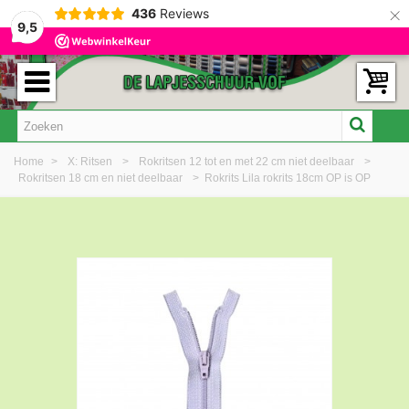
×
436
Reviews
9,5
Home
>
X: Ritsen
>
Rokritsen 12 tot en met 22 cm niet deelbaar
>
Rokritsen 18 cm en niet deelbaar
>
Rokrits Lila rokrits 18cm OP is OP