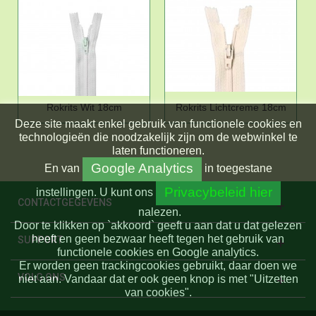
Rokrits Wit 18cm
Rokrits Lichtcreme 18cm
Deze site maakt enkel gebruik van functionele cookies en
technologieën die noodzakelijk zijn om de webwinkel te
laten functioneren.
Google Analytics
En
van
in toegestane
Privacybeleid hier
instellingen.
U kunt ons
CONTACTGEGEVENS
nalezen.
Door te klikken op `akkoord` geeft u aan dat u dat gelezen
heeft en geen bezwaar heeft tegen het gebruik van
SUPPORT
functionele cookies en Google analytics.
Er worden geen trackingcookies gebruikt, daar doen we
VOLG ONS
niet aan. Vandaar dat er ook geen knop is met "Uitzetten
van cookies".