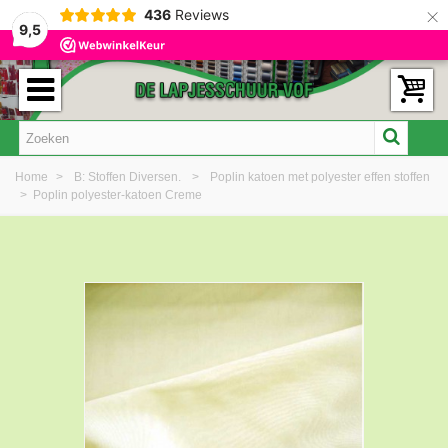
×
436
Reviews
9,5
Home
>
B: Stoffen Diversen.
>
Poplin katoen met polyester effen stoffen
>
Poplin polyester-katoen Creme