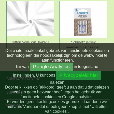
Cotton Voile Wit 3649-50
Schmetz jersey
naaimachine naalden
Deze site maakt enkel gebruik van functionele cookies en
70/10
technologieën die noodzakelijk zijn om de webwinkel te
laten functioneren.
Google Analytics
En
van
in toegestane
Privacybeleid hier
instellingen.
U kunt ons
CONTACTGEGEVENS
nalezen.
Door te klikken op `akkoord` geeft u aan dat u dat gelezen
heeft en geen bezwaar heeft tegen het gebruik van
SUPPORT
functionele cookies en Google analytics.
Er worden geen trackingcookies gebruikt, daar doen we
VOLG ONS
niet aan. Vandaar dat er ook geen knop is met "Uitzetten
van cookies".