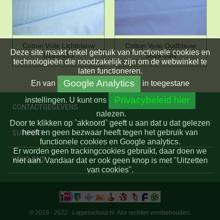
Cotton Voile Lichtblauw
Cotton Voile Oudblauw
Deze site maakt enkel gebruik van functionele cookies en
0163-635
3649-06N
technologieën die noodzakelijk zijn om de webwinkel te
laten functioneren.
Google Analytics
En
van
in toegestane
Privacybeleid hier
instellingen.
U kunt ons
CONTACTGEGEVENS
nalezen.
Door te klikken op `akkoord` geeft u aan dat u dat gelezen
heeft en geen bezwaar heeft tegen het gebruik van
SUPPORT
functionele cookies en Google analytics.
Er worden geen trackingcookies gebruikt, daar doen we
VOLG ONS
niet aan. Vandaar dat er ook geen knop is met "Uitzetten
van cookies".
© 2019 - 2022 . Lapjesschuur.nl. Alle rechten voorbehouden.