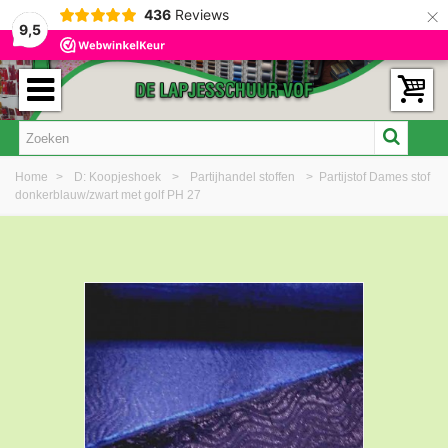
×
436
Reviews
9,5
Home
>
D: Koopjeshoek
>
Partijhandel stoffen
>
Partijstof Dames stof
donkerblauw/zwart met golf PH 27