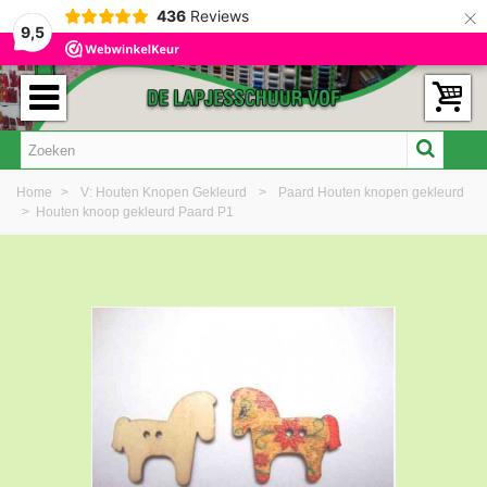
×
436
Reviews
9,5
Home
>
V: Houten Knopen Gekleurd
>
Paard Houten knopen gekleurd
>
Houten knoop gekleurd Paard P1