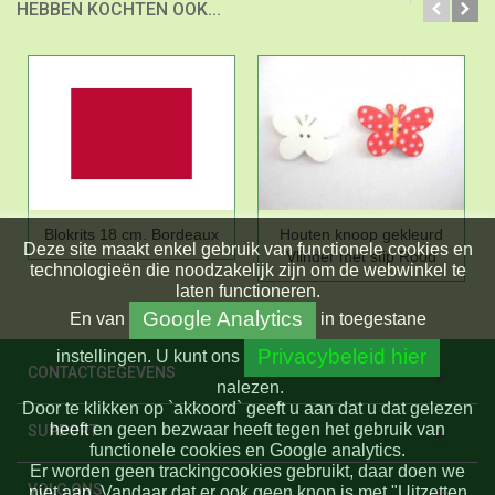
HEBBEN KOCHTEN OOK...
Blokrits 18 cm. Bordeaux
Houten knoop gekleurd
Deze site maakt enkel gebruik van functionele cookies en
Vlinder met stip Rood
technologieën die noodzakelijk zijn om de webwinkel te
laten functioneren.
Google Analytics
En
van
in toegestane
Privacybeleid hier
instellingen.
U kunt ons
CONTACTGEGEVENS
nalezen.
Door te klikken op `akkoord` geeft u aan dat u dat gelezen
heeft en geen bezwaar heeft tegen het gebruik van
SUPPORT
functionele cookies en Google analytics.
Er worden geen trackingcookies gebruikt, daar doen we
VOLG ONS
niet aan. Vandaar dat er ook geen knop is met "Uitzetten