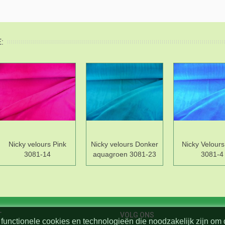
:
Nicky velours Pink
Nicky velours Donker
Nicky Velour
3081-14
aquagroen 3081-23
3081-4
T
VOLG ONS
functionele cookies en technologieën die noodzakelijk zijn om 