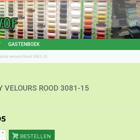
T
GASTENBOEK
Nicky velours Rood 3081-15
Y VELOURS ROOD 3081-15
95
+
BESTELLEN
-