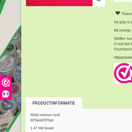
Toevo
De prijs is
Bij overige
Stoffen kun
U vult dan 
Fournituren
Afgeprijsde
9,5
PRODUCTINFORMATIE
Nicky velours rood
80%kat/20%pl
1.47 mtr breed