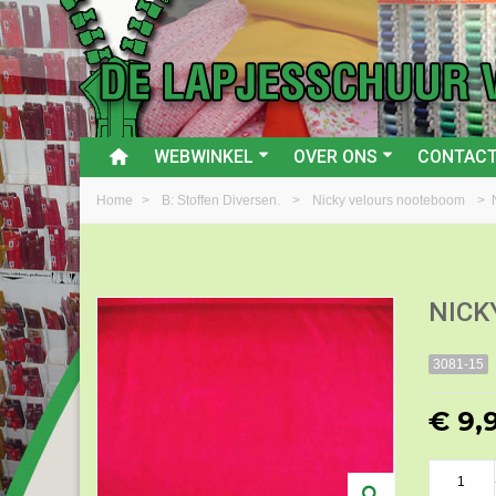
WEBWINKEL
OVER ONS
CONTAC
Home
>
B: Stoffen Diversen.
>
Nicky velours nooteboom
>
NICK
3081-15
€ 9,