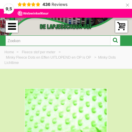
×
436
Reviews
9,5
Home
>
Fleece stof per meter
>
Minky Fleece Dots en Effen UITLOPEND en OP is OP
>
Minky Dots
Lichtlime