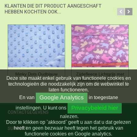
KLANTEN DIE DIT PRODUCT AANGESCHAFT
HEBBEN KOCHTEN OOK...
Minky Dots Oudblauw
Zijdefleece Lichtgrijs met
Deze site maakt enkel gebruik van functionele cookies en
ijsbeertjes 4007-3076G
technologieën die noodzakelijk zijn om de webwinkel te
laten functioneren.
Google Analytics
En
van
in toegestane
Privacybeleid hier
instellingen.
U kunt ons
CONTACTGEGEVENS
nalezen.
Door te klikken op `akkoord` geeft u aan dat u dat gelezen
heeft en geen bezwaar heeft tegen het gebruik van
SUPPORT
functionele cookies en Google analytics.