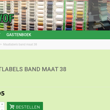
T
GASTENBOEK
>
Maatlabels band maat 38
LABELS BAND MAAT 38
95
+
BESTELLEN
-