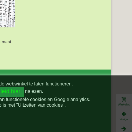
t maat
Maatlabels band
Maatlabels band
maat 50
maat 42
de webwinkel te laten functioneren.
leid hier
nalezen.
van functionele cookies en Google analytics.
is met "Uitzetten van cookies".
Winkelwa
Vorige