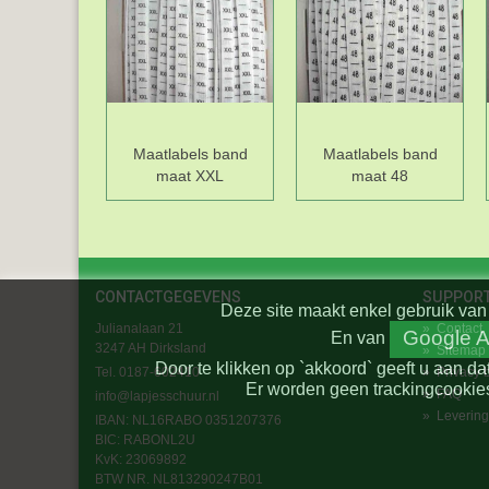
Maatlabels band
Maatlabels band
maat XXL
maat 48
CONTACTGEGEVENS
SUPPOR
Deze site maakt enkel gebruik van 
Julianalaan 21
»
Contact
Google A
En
van
3247 AH Dirksland
»
Sitemap
Door te klikken op `akkoord` geeft u aan da
Tel. 0187-602410
»
Privacy 
Er worden geen trackingcookies
»
FAQ
info@lapjesschuur.nl
»
Levering
IBAN: NL16RABO 0351207376
BIC:
RABONL2U
KvK: 23069892
BTW NR. NL813290247B01