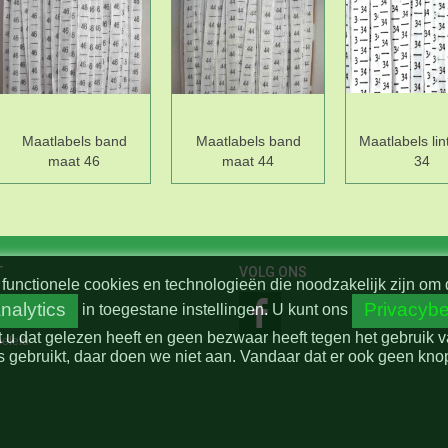
Maatlabels band
Maatlabels band
Maatlabels lin
maat 46
maat 44
34
T
VOLG ONS
functionele cookies en technologieën die noodzakelijk zijn om 
nalytics
Privacybe
in toegestane instellingen.
U kunt ons
t u dat gelezen heeft en geen bezwaar heeft tegen het gebruik 
beleid
 gebruikt, daar doen we niet aan. Vandaar dat er ook geen knop 