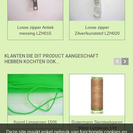
Losse zipper Antiek
Losse zipper
messing LZH015
Zilver/kunststof LZH020
KLANTEN DIE DIT PRODUCT AANGESCHAFT
HEBBEN KOCHTEN OOK...
Koord Limegroen 1506
Gutermann Siersteekgaren
30mtr Lichtbruin 139
Deze site maakt enkel gebruik van functionele cookies en