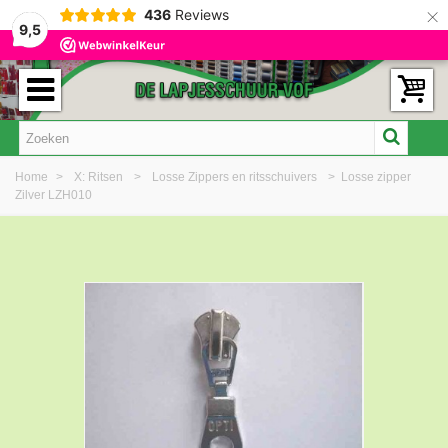
×
436
Reviews
9,5
Home
>
X: Ritsen
>
Losse Zippers en ritsschuivers
>
Losse zipper
Zilver LZH010