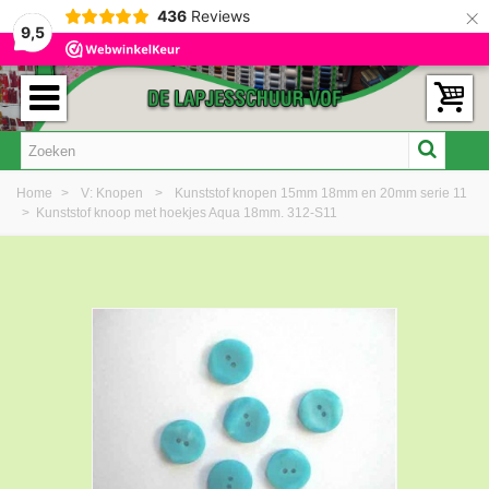
×
436
Reviews
9,5
Home
>
V: Knopen
>
Kunststof knopen 15mm 18mm en 20mm serie 11
>
Kunststof knoop met hoekjes Aqua 18mm. 312-S11