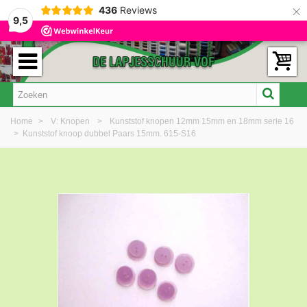
×
436
Reviews
9,5
Home
>
V: Knopen
>
Kunststof knopen 12mm 15mm en 18mm serie 16
>
Kunststof knoop dubbel Paars 15mm. 615-S16