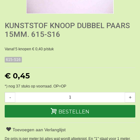
KUNSTSTOF KNOOP DUBBEL PAARS
15MM. 615-S16
Vanaf 5 knopen € 0,40 p/stuk
615-S16
€ 0,45
*) nog
37
stuks op voorraad. OP=OP
-
+
BESTELLEN
Toevoegen aan Verlanglijst
De prijs is per meter bij alles wat wordt afgeknipt. En "1" staat voor 1 meter.