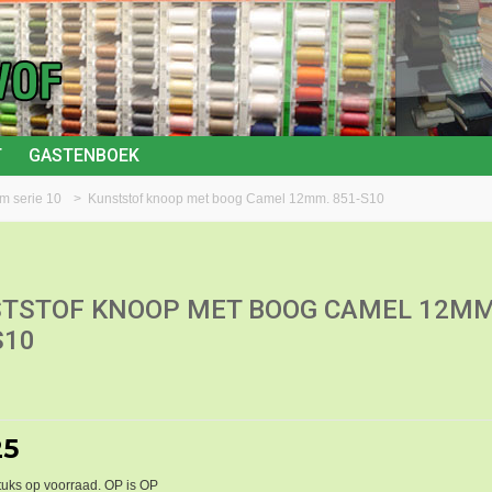
T
GASTENBOEK
m serie 10
>
Kunststof knoop met boog Camel 12mm. 851-S10
TSTOF KNOOP MET BOOG CAMEL 12MM
S10
25
tuks op voorraad. OP is OP