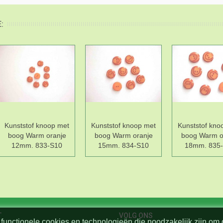
:
Kunststof knoop met
Kunststof knoop met
Kunststof kno
boog Warm oranje
boog Warm oranje
boog Warm o
12mm. 833-S10
15mm. 834-S10
18mm. 835
T
VOLG ONS
functionele cookies en technologieën die noodzakelijk zijn om 