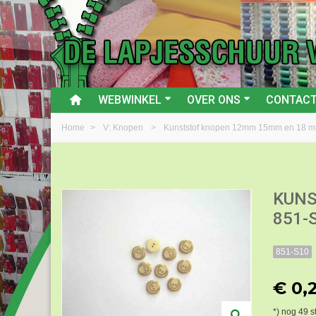
WEBWINKEL
OVER ONS
CONTAC
Home
>
V: Knopen
>
Kunststof knopen 12mm 15mm en 18 m
KUNS
851-
851-S10
€ 0,
*) nog
49
s