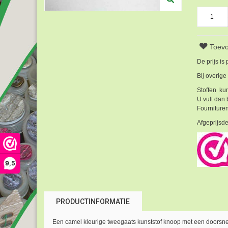
Toevo
De prijs is
Bij overige
Stoffen kun
U vult dan 
Fournituren
Afgeprijsde
9,5
PRODUCTINFORMATIE
Een camel kleurige tweegaats kunststof knoop met een doorsn