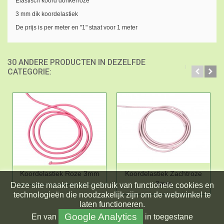
Elastisch koord donkerroze
3 mm dik koordelastiek
De prijs is per meter en "1" staat voor 1 meter
30 ANDERE PRODUCTEN IN DEZELFDE
CATEGORIE:
Koordelastiek Roze 3mm
Koordelastiek Zachtroze
3mm
Deze site maakt enkel gebruik van functionele cookies en
technologieën die noodzakelijk zijn om de webwinkel te
laten functioneren.
Google Analytics
En
van
in toegestane