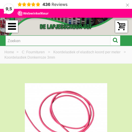
×
436
Reviews
9,5
Home
>
C: Fournituren
>
Koordelastiek of elastisch koord per meter
>
Koordelastiek Donkerroze 3mm