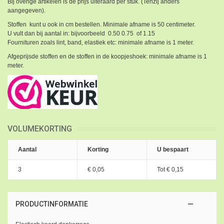
Bij overige artikelen is de prijs uiteraard per stuk. (Tenzij anders
aangegeven).
Stoffen kunt u ook in cm bestellen. Minimale afname is 50 centimeter.
U vult dan bij aantal in: bijvoorbeeld 0.50 0.75 of 1.15
Fournituren zoals lint, band, elastiek etc: minimale afname is 1 meter.
Afgeprijsde stoffen en de stoffen in de koopjeshoek: minimale afname is 1
meter.
VOLUMEKORTING
Aantal
Korting
U bespaart
3
€ 0,05
Tot
€ 0,15
PRODUCTINFORMATIE