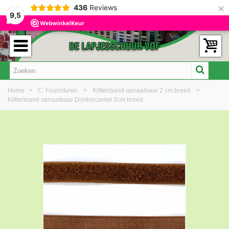
×
436
Reviews
9,5
Home
>
C: Fournituren
>
Klittenband opnaaibaar 2 cm breed
>
Klittenband opnaaibaar Donkercamel 2cm breed