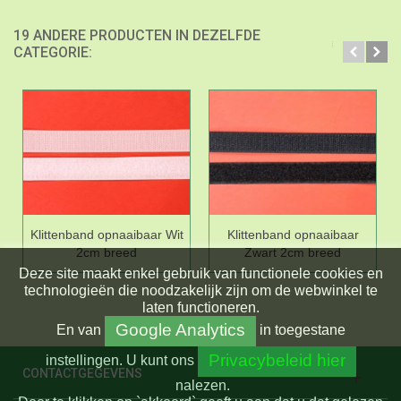
19 ANDERE PRODUCTEN IN DEZELFDE
CATEGORIE:
Klittenband opnaaibaar Wit
Klittenband opnaaibaar
2cm breed
Zwart 2cm breed
Deze site maakt enkel gebruik van functionele cookies en
technologieën die noodzakelijk zijn om de webwinkel te
laten functioneren.
Google Analytics
En
van
in toegestane
Privacybeleid hier
instellingen.
U kunt ons
CONTACTGEGEVENS
nalezen.