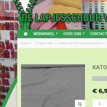
WEBWINKEL
OVER ONS
CONTAC
Home
>
E Katoen stof
>
Katoen stof Wit en diverse kleuren
KATO
05580-06
€ 6,