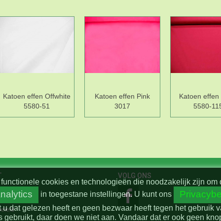
Katoen effen Offwhite
Katoen effen Pink
Katoen effen
5580-51
3017
5580-11
T
VOLG ONS
functionele cookies en technologieën die noodzakelijk zijn om 
nalytics
Privacybe
in toegestane instellingen.
U kunt ons
t u dat gelezen heeft en geen bezwaar heeft tegen het gebruik 
beleid
 gebruikt, daar doen we niet aan. Vandaar dat er ook geen knop 