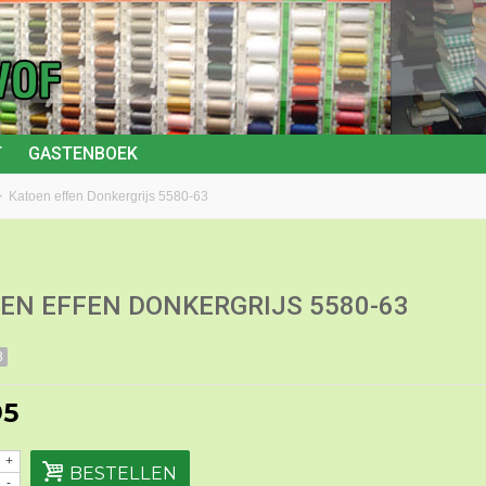
T
GASTENBOEK
>
Katoen effen Donkergrijs 5580-63
EN EFFEN DONKERGRIJS 5580-63
3
95
+
BESTELLEN
-