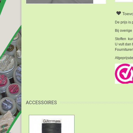
Toevo
De prijs is
Bij overige
Stoffen kun
U vult dan 
Fournituren
Afgeprijsde
ACCESSOIRES