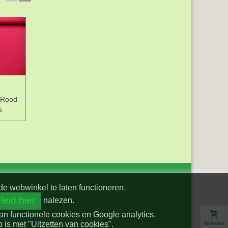
 Rood
Katoen effen Pink
Katoen effen
5
5580-17
Jeansblauw 5580-6
Do
de webwinkel te laten functioneren.
leid hier
nalezen.
van functionele cookies en Google analytics.
is met "Uitzetten van cookies".
Winkelwa