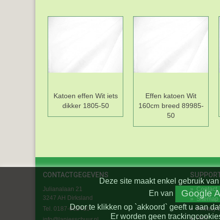
Katoen effen Wit iets
Effen katoen Wit
dikker 1805-50
160cm breed 89985-
50
CONTACTGEGEVENS
SUPPOR
Deze site maakt enkel gebruik van 
Julianalaan 21
»
Contact
Google A
En
van
3247 AH Dirksland
»
Sitemap
Door te klikken op `akkoord` geeft u aan da
Tel. 0187-602410
»
Privacy 
Er worden geen trackingcookies
»
FAQ
info@lapjesschuur.nl