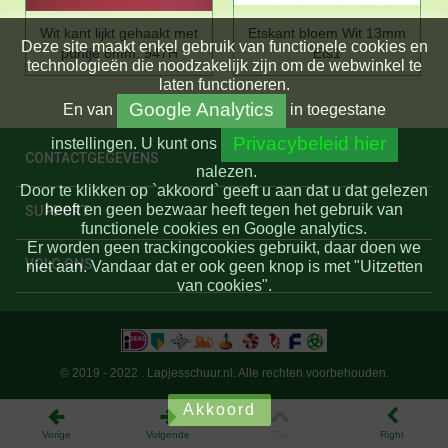
Wit kant lijkt gehaakt met
Etskant bloem Wit 13mm
Deze site maakt enkel gebruik van functionele cookies en
puntje 8mm. 947H
Ets1
technologieën die noodzakelijk zijn om de webwinkel te
laten functioneren.
Google Analytics
En
van
in toegestane
Privacybeleid hier
instellingen.
U kunt ons
CONTACTGEGEVENS
nalezen.
Door te klikken op `akkoord` geeft u aan dat u dat gelezen
heeft en geen bezwaar heeft tegen het gebruik van
SUPPORT
functionele cookies en Google analytics.
Er worden geen trackingcookies gebruikt, daar doen we
VOLG ONS
niet aan. Vandaar dat er ook geen knop is met "Uitzetten
van cookies".
© 2019 - 2022 . Lapjesschuur.nl. Alle rechten voorbehouden.
Akkoord
Vorige
Volgende
Top
Right