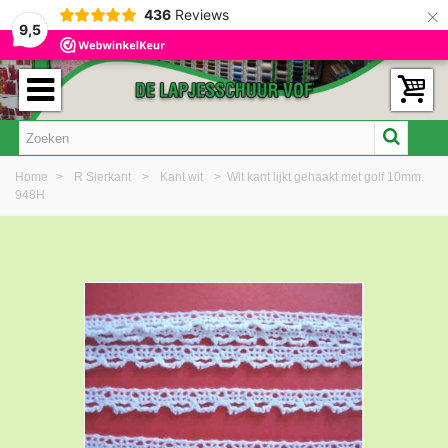
×
436
Reviews
9,5
Home
>
R Sierkant
>
Kant wit
>
Wit kant lijkt gehaakt met golf 10mm.
948H