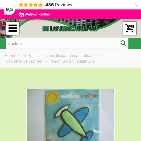
×
436
Reviews
9,5
Home
>
U: Applicaties opstrijkbaar en opnaaibaar
>
Iron on boys patches
>
Iron-on Boys Vliegtuig 149