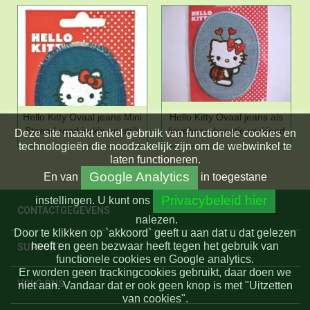
Hello Kitty Ovaal jeans Mini
Hello Kitty Ovaal jeans als
Staand rood jurkje en strik
lieveheersbeestje verkleed
Deze site maakt enkel gebruik van functionele cookies en
technologieën die noodzakelijk zijn om de webwinkel te
laten functioneren.
Google Analytics
En
van
in toegestane
Privacybeleid hier
instellingen.
U kunt ons
CONTACTGEGEVENS
nalezen.
Door te klikken op `akkoord` geeft u aan dat u dat gelezen
heeft en geen bezwaar heeft tegen het gebruik van
SUPPORT
functionele cookies en Google analytics.
Er worden geen trackingcookies gebruikt, daar doen we
VOLG ONS
niet aan. Vandaar dat er ook geen knop is met "Uitzetten
van cookies".