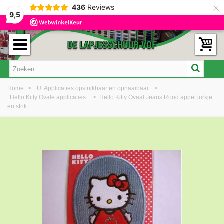
×
436
Reviews
9,5
Home
>
U: Applicaties opstrijkbaar en opnaaibaar
>
Hello Kitty Ovale applicaties.
>
Hello Kitty Ovaal Jeans Rood appel jurkje
en strik