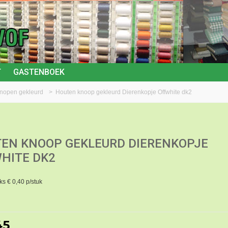
T
GASTENBOEK
knopen gekleurd
>
Houten knoop gekleurd Dierenkopje Offwhite dk2
EN KNOOP GEKLEURD DIERENKOPJE
HITE DK2
ks € 0,40 p/stuk
45