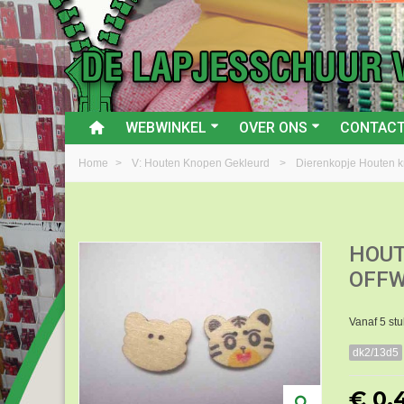
WEBWINKEL
OVER ONS
CONTAC
Home
>
V: Houten Knopen Gekleurd
>
Dierenkopje Houten 
HOUT
OFFW
Vanaf 5 stu
dk2/13d5
€ 0,