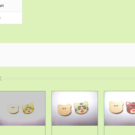
rt
5
: