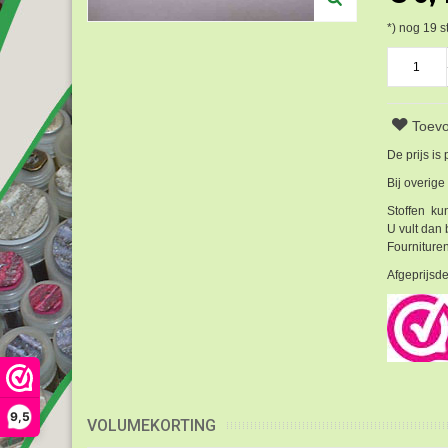
*) nog
19
s
Toevo
De prijs is
Bij overige
Stoffen kun
U vult dan 
Fournituren
Afgeprijsde
9,5
VOLUMEKORTING