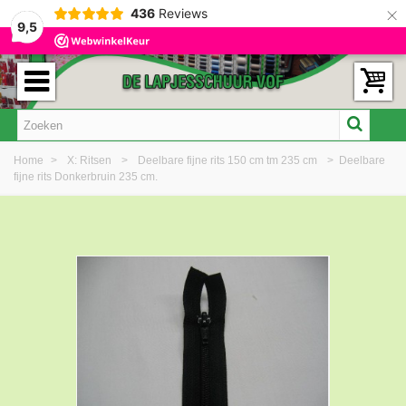
×
436
Reviews
9,5
Home
>
X: Ritsen
>
Deelbare fijne rits 150 cm tm 235 cm
>
Deelbare
fijne rits Donkerbruin 235 cm.