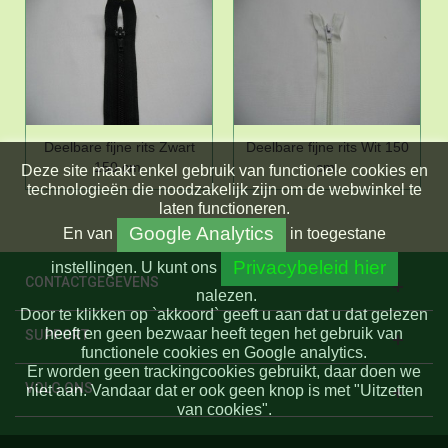
Deelbare fijne rits Zwart
Deelbare fijne rits Wit 150
150 cm.
cm.
Deze site maakt enkel gebruik van functionele cookies en
technologieën die noodzakelijk zijn om de webwinkel te
laten functioneren.
Google Analytics
En
van
in toegestane
Privacybeleid hier
instellingen.
U kunt ons
CONTACTGEGEVENS
nalezen.
Door te klikken op `akkoord` geeft u aan dat u dat gelezen
heeft en geen bezwaar heeft tegen het gebruik van
SUPPORT
functionele cookies en Google analytics.
Er worden geen trackingcookies gebruikt, daar doen we
VOLG ONS
niet aan. Vandaar dat er ook geen knop is met "Uitzetten
van cookies".