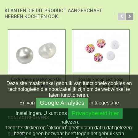
KLANTEN DIE DIT PRODUCT AANGESCHAFT
HEBBEN KOCHTEN OOK...
Exclusieve parelknoop Bol
2gaats knoop Lichtroze
Deze site maakt enkel gebruik van functionele cookies en
11 mm 995Br
met minifleur 13mm 5104
technologieën die noodzakelijk zijn om de webwinkel te
laten functioneren.
Google Analytics
En
van
in toegestane
Privacybeleid hier
instellingen.
U kunt ons
CONTACTGEGEVENS
nalezen.
Door te klikken op `akkoord` geeft u aan dat u dat gelezen
heeft en geen bezwaar heeft tegen het gebruik van
SUPPORT