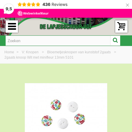
×
436
Reviews
9,5
Home
>
V: Knopen
>
Bloemetjesknopen van kunststof 2gaats
>
2gaats knoop Wit met minifleur 13mm 5101