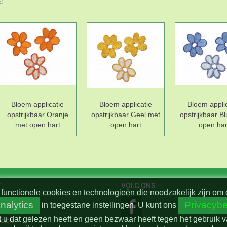
:
Bloem applicatie
Bloem applicatie
Bloem applic
opstrijkbaar Oranje
opstrijkbaar Geel met
opstrijkbaar B
met open hart
open hart
open har
T
VOLG ONS
functionele cookies en technologieën die noodzakelijk zijn om 
nalytics
Privacybe
in toegestane instellingen.
U kunt ons
t u dat gelezen heeft en geen bezwaar heeft tegen het gebruik 
beleid