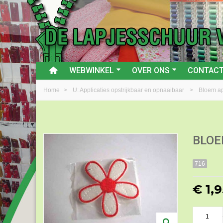
WEBWINKEL
OVER ONS
CONTAC
Home
>
U: Applicaties opstrijkbaar en opnaaibaar
>
Bloem ap
BLOE
716
€ 1,9