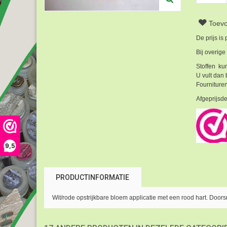
Toevo
De prijs is
Bij overige
Stoffen kun
U vult dan 
Fournituren
Afgeprijsde
9,5
PRODUCTINFORMATIE
Wit/rode opstrijkbare bloem applicatie met een rood hart. Door