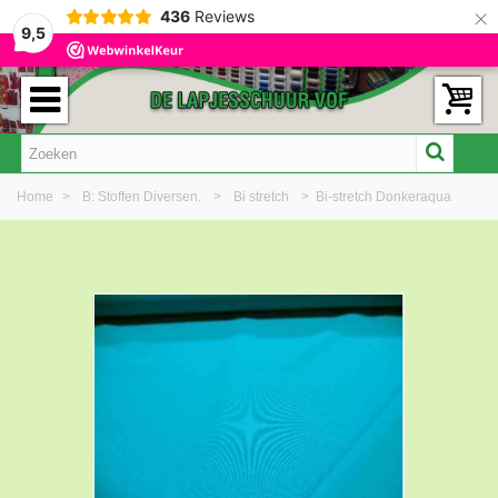
×
436
Reviews
9,5
Home
>
B: Stoffen Diversen.
>
Bi stretch
>
Bi-stretch Donkeraqua